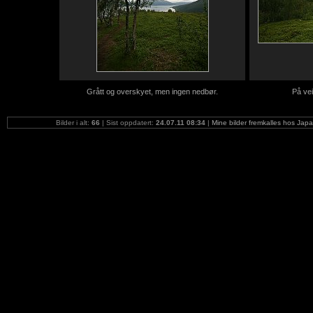
Grått og overskyet, men ingen nedbør.
På ve
Bilder i alt:
66
| Sist oppdatert:
24.07.11 08:34
|
Mine bilder fremkalles hos Jap