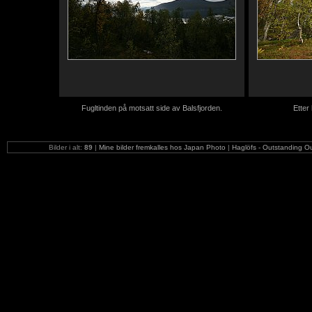
Fugltinden på motsatt side av Balsfjorden.
Etter
Bilder i alt:
89
|
Mine bilder fremkalles hos Japan Photo
|
Haglöfs - Outstanding O