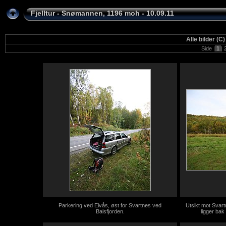
Fjelltur - Snømannen, 1196 moh - 10.09.11
Alle bilder
Side |
1
|
Parkering ved Elvås, øst for Svartnes ved
Utsikt mot Svar
Balsfjorden.
ligger bak