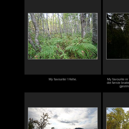
My favourite ! Hehe.
My favourite nr
det første bratt
gjestmi