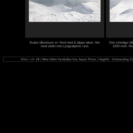
Svake tåkeskyer er i ferd med å slippe taket. Her
Den virkelige Ull
med utsikt mot Lyngsalpene i øst.
1093 moh. Her 
Bilder i alt:
18
|
Mine bilder fremkalles hos Japan Photo
|
Haglöfs - Outstanding O