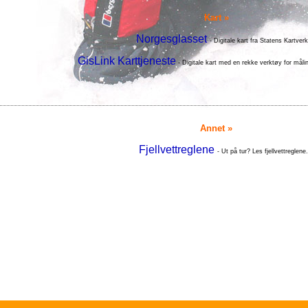
Kart »
Norgesglasset
- Digitale kart fra Statens Kartverk
GisLink Karttjeneste
- Digitale kart med en rekke verktøy for mål
Annet »
Fjellvettreglene
- Ut på tur? Les fjellvettreglene.