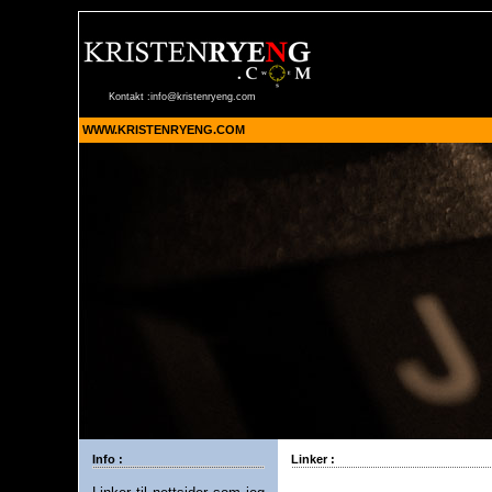
Kontakt :
info@kristenryeng.com
WWW.KRISTENRYENG.COM
Info :
Linker :