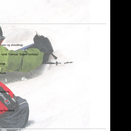
turer og skiseiling).
et rundt Tromsø. Supert verktøy!
orge.
turer.
onsforum.
 og Nordland