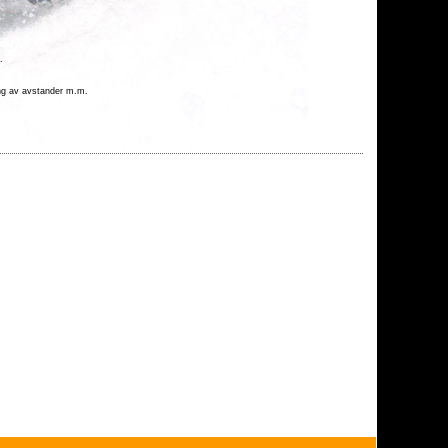
.
ing av avstander m.m.