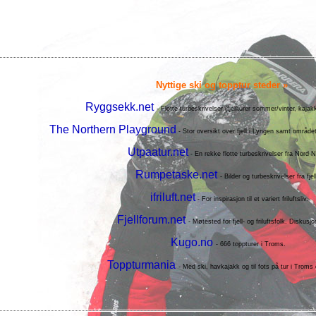
Nyttige ski og topptur steder »
Ryggsekk.net
- Flotte turbeskrivelser (fjellturer sommer/vinter, kajakk
The Northern Playground
- Stor oversikt over fjell i Lyngen samt områd
Utpaatur.net
- En rekke flotte turbeskrivelser fra Nord N
Rumpetaske.net
- Bilder og turbeskrivelser fra fjell
ifriluft.net
- For inspirasjon til et variert friluftsliv.
Fjellforum.net
- Møtested for fjell- og friluftsfolk. Diskusj
Kugo.no
- 666 toppturer i Troms.
Toppturmania
- Med ski, havkajakk og til fots på tur i Troms