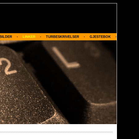
BILDER     -
LINKER
     -     
TURBESKRIVELSER
     -     
GJESTEBOK
     -