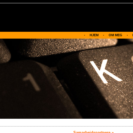
-     HJEM
-
OM MEG     -
Samarbeidspartnere »