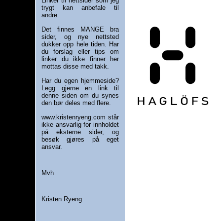
Linker til nettsider som jeg
trygt kan anbefale til
andre.
Det finnes MANGE bra
sider, og nye nettsted
dukker opp hele tiden. Har
du forslag eller tips om
linker du ikke finner her
mottas disse med takk.
Har du egen hjemmeside?
Legg gjerne en link til
denne siden om du synes
den bør deles med flere.
www.kristenryeng.com
står
ikke ansvarlig for innholdet
på eksterne sider, og
besøk gjøres på eget
ansvar.
Mvh
Kristen Ryeng