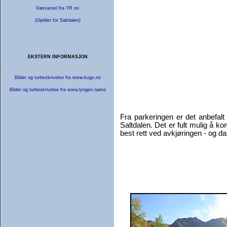
Værvarsel fra YR.no
(Gjelder for Saltdalen)
EKSTERN INFORMASJON
Bilder og turbeskrivelse fra www.kugo.no
Bilder og turbeskrivelse fra www.lyngen.name
Fra parkeringen er det anbefal
Saltdalen. Det er fult mulig å
best rett ved avkjøringen - og d