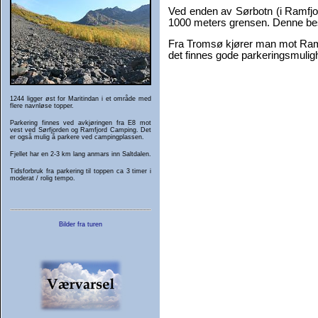
Ved enden av Sørbotn (i Ramfjor
1000 meters grensen. Denne bes
Fra Tromsø kjører man mot Ramfj
det finnes gode parkeringsmulighe
1244 ligger øst for Maritindan i et område med
flere navnløse topper.
Parkering finnes ved avkjøringen fra E8 mot
vest ved Sørfjorden og Ramfjord Camping. Det
er også mulig å parkere ved campingplassen.
Fjellet har en 2-3 km lang anmars inn Saltdalen.
Tidsforbruk fra parkering til toppen ca 3 timer i
moderat / rolig tempo.
Bilder fra turen