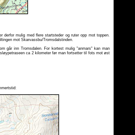
t er derfor mulig med flere startsteder og ruter opp mot toppen.
kiltingen mot Skarvassbu/Tromsdalstinden.
en som går inn Tromsdalen. For kortest mulig "anmars" kan man
sløypetraseen ca 2 kilometer før man fortsetter til fots mot øst
mmertstid: