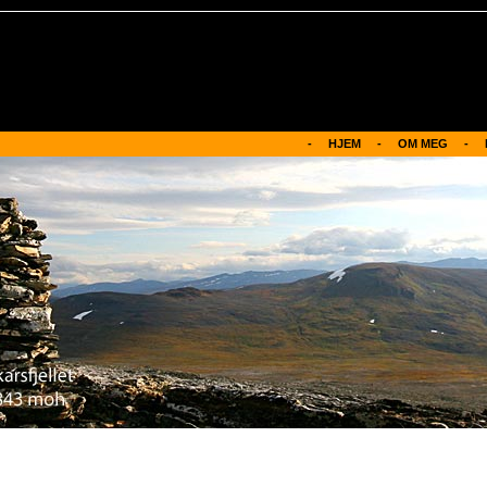
-     HJEM
-
OM MEG     -