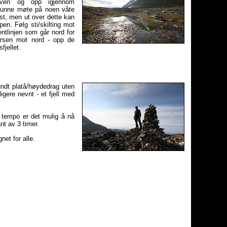
lven og opp igjennom
 kunne møte på noen våte
st, men ut over dette kan
en. Følg sti/skilting mot
ntlinjen som går nord for
ursen mot nord - opp de
jellet.
undt platå/høydedrag uten
gere nevnt - et fjell med
t tempo er det mulig å nå
nt av 3 timer.
net for alle.