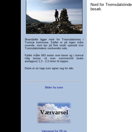
Nord for Tromsdalstinden
besøk.
Skarsfjellet ligger nord for Tromsdalstinen i
Tromsø kommune. Fjellet er på ingen måte
ruvende, men byr på flott utsikt spesielt mot
Tromsdalstindens nordvendte side.
Fjellet måler 843 meter over havet og i normal
rolig tempo vil man sommerstid bruke
anslagsvis 1,5 - 2,5 timer til toppen.
Dette er en topp som egner seg for alle.
Bilder fra turen
Værvarsel fra YR.no