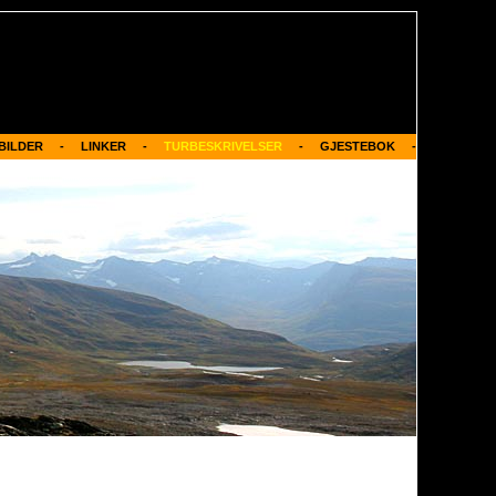
BILDER     -
LINKER
     -     
TURBESKRIVELSER
     -     
GJESTEBOK
     -