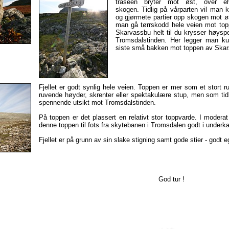
traseen bryter mot øst, over e
skogen.
Tidlig på vårparten vil man
og gjørmete partier opp skogen mot ø
man gå tørrskodd hele veien mot topp
Skarvassbu helt til du krysser høyspe
Tromsdalstinden. Her legger man k
siste små bakken mot toppen av Skarsf
Fjellet er godt synlig hele veien. Toppen er mer som et stort r
ruvende høyder, skrenter eller spektakulære stup, men som tidli
spennende utsikt mot Tromsdalstinden.
På toppen er det plassert en relativt stor toppvarde. I modera
denne toppen til fots fra skytebanen i Tromsdalen godt i underka
Fjellet er på grunn av sin slake stigning samt gode stier - godt eg
God tur !