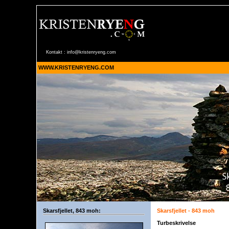
Kontakt :
info@kristenryeng.com
WWW.KRISTENRYENG.COM
Skarsfjellet, 843 moh:
Skarsfjellet - 843 moh
Turbeskrivelse