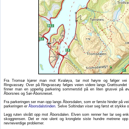
Fra Tromsø kjører man mot Kvaløya, tar mot høyre og følger vei
Ringvassøy. Over på Ringvassøy følges veien videre langs Grøttsundet 
finner man en ypperlig parkering sommerstid på en liten grusvei på ø
Åborsnes og Sør-Åborsneset.
Fra parkeringen ser man opp langs Åborsdalen, som er første hinder på veien
parkeringen er
Åborsdalstinden
. Selve Soltindan viser seg først et stykke 
Legg ruten skrått opp mot Åborsdalen. Elven som renner her lar seg en
skoggrensen. Det er noe ulent og kronglete siste hundre metrene op
nevneverdige problemer.