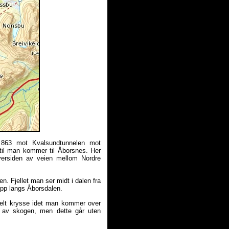
 863 mot Kvalsundtunnelen mot
til man kommer til Åborsnes. Her
versiden av veien mellom Nordre
. Fjellet man ser midt i dalen fra
opp langs Åborsdalen.
kelt krysse idet man kommer over
p av skogen, men dette går uten