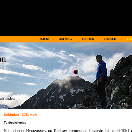
-     HJEM
-
OM MEG     -
BILDER     -
LINKER
     -     
TU
Soltindan - 1051 moh
Turbeskrivelse
Soltindan er Ringvassøy og Karlsøy kommunes høyeste fjell med 1051 m