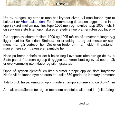
Ute av skogen, og etter at man har krysset elven, vil man kunne nyte ut
bakkant av
Åborsdalstinden
. For å komme seg til toppen legges ruten inn
opp i skaret mellom navnløs topp 1000 moh og navnløs topp 1005 moh. Hele
og selv om siste biten opp i skaret er stedvis noe bratt er ruten opp hit enke
Fra toppen av skaret mellom 1000 og 1005 må en nå traversere langs ryg
ligger nord for Soltindan. Steinura her er veldig løs og det meste av stein
mens man går bortover her. Det er en fordel om man holder litt avstan
man er flere som traverserer samtidig her.
Nede på breen anbefales det å holde seg i overkant (den sørlige del av br
Siste partiet fra breen og opp til ryggen kan være bratt og by på noe små
er overkommelig uten klatre- og sikringsutstyr.
Oppe på ryggen gjenstår en liten sjarmør etappe opp de siste høydeme
Herfra vil en kunne nyte en storslått utsikt 360 grader fra Karlsøy kommu
Tidsforbruk fra parkering og opp i moderat tempo sommerstid ca 3,5 - 4 tim
Alt i alt en strålende tur, og en topp som anbefales alle med litt fjellerfaring
God tur!