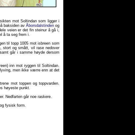
sikten mot Soltindan som ligger i
 på baksiden av
Åborsdalstinden
og
 veien er det fin steinur å gå i,
l å ta seg frem i.
gen til topp 1005 mot isbreen som
, stort og smått, vil rase nedover
d, samt går i samme høyde dersom
een) inn mot ryggen til Soltindan.
klyving, men ikke værre enn at det
trene mot toppen og toppvarden.
nes høyeste punkt.
er. Nedfarten går noe raskere.
 og fysisk form.