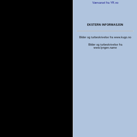
Værvarsel fra YR.no
EKSTERN INFORMASJON
Bilder og turbeskrivelse fra www.kugo.no
Bilder og turbeskrivelse fra
www.lyngen.name