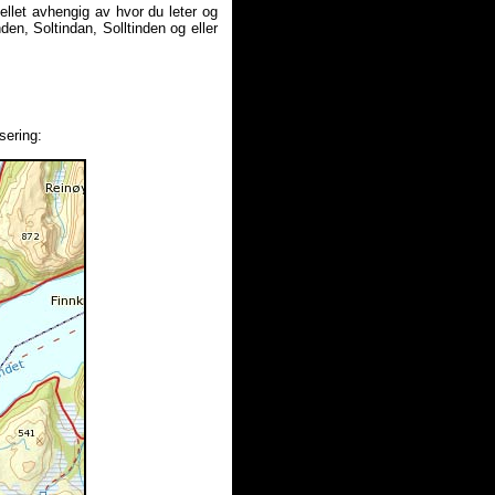
ellet avhengig av hvor du leter og
n, Soltindan, Solltinden og eller
sering: