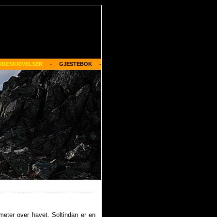
RBESKRIVELSER
     -     
GJESTEBOK
     -
eter over havet. Soltindan er en