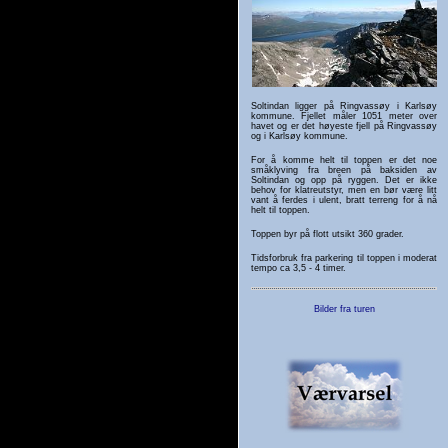
Soltindan ligger på Ringvassøy i Karlsøy
kommune. Fjellet måler 1051 meter over
havet og er det høyeste fjell på Ringvassøy
og i Karlsøy kommune.
For å komme helt til toppen er det noe
småklyving fra breen på baksiden av
Soltindan og opp på ryggen. Det er ikke
behov for klatreutstyr, men en bør være litt
vant å ferdes i ulent, bratt terreng for å nå
helt til toppen.
Toppen byr på flott utsikt 360 grader.
Tidsforbruk fra parkering til toppen i moderat
tempo ca 3,5 - 4 timer.
Bilder fra turen